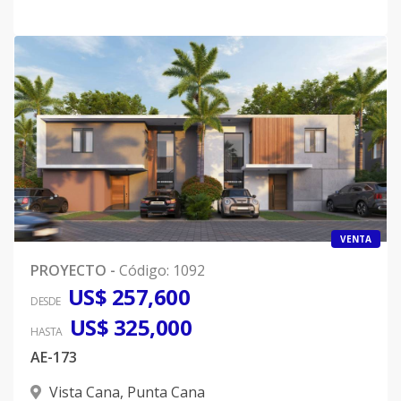
VENTA
PROYECTO
-
Código
:
1092
US$ 257,600
DESDE
US$ 325,000
HASTA
AE-173
Vista Cana
,
Punta Cana