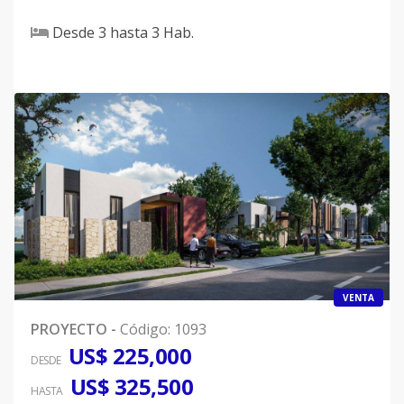
Desde
3
hasta
3
Hab.
VENTA
PROYECTO
-
Código
:
1093
US$ 225,000
DESDE
US$ 325,500
HASTA