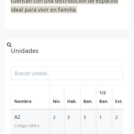
cuentan con una distribución de espacios
ideal para vivir en familia.
Unidades
1/2
Nombre
Niv.
Hab.
Ban.
Ban.
Est.
m
A2
2
3
3
1
2
34
Código
1093
-2