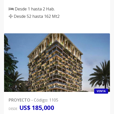
Desde
1
hasta
2
Hab.
Desde
52
hasta
162
Mt2
VENTA
PROYECTO
-
Código
:
1105
US$ 185,000
DESDE