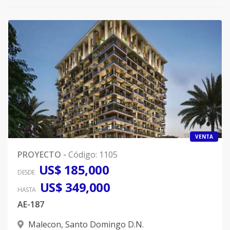
VENTA
PROYECTO
-
Código
:
1105
US$ 185,000
DESDE
US$ 349,000
HASTA
AE-187
Malecon
,
Santo Domingo D.N.