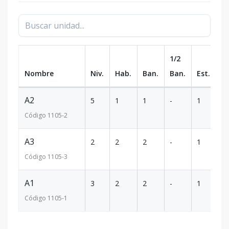
1/2
Nombre
Niv.
Hab.
Ban.
Ban.
Est.
m
A2
5
1
1
-
1
7
Código
1105
-2
A3
2
2
2
-
1
1
Código
1105
-3
A1
3
2
2
-
1
5
Código
1105
-1