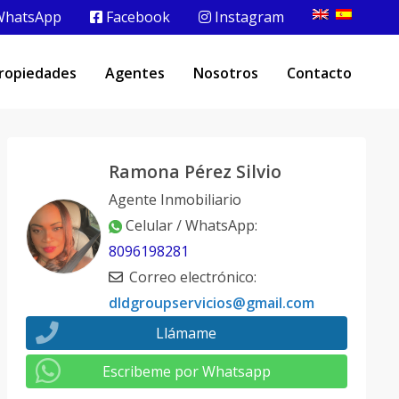
hatsApp
Facebook
Instagram
ropiedades
Agentes
Nosotros
Contacto
Ramona Pérez Silvio
Agente Inmobiliario
Celular / WhatsApp
:
8096198281
Correo electrónico
:
dldgroupservicios@gmail.com
Llámame
Escribeme por Whatsapp