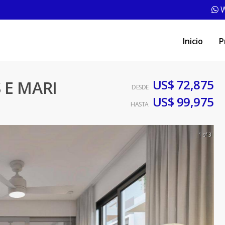
W
Inicio
P
US$ 72,875
 E MARI
DESDE
US$ 99,975
HASTA
1 of 3