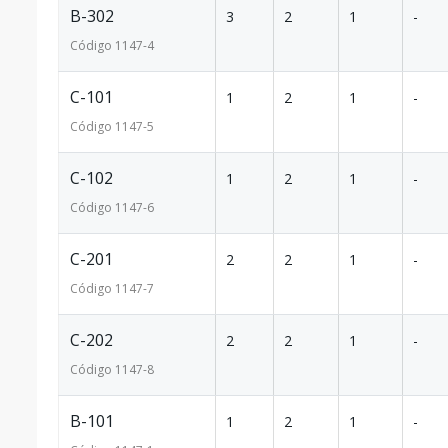
B-302
3
2
1
-
Código
1147
-4
C-101
1
2
1
-
Código
1147
-5
C-102
1
2
1
-
Código
1147
-6
C-201
2
2
1
-
Código
1147
-7
C-202
2
2
1
-
Código
1147
-8
B-101
1
2
1
-