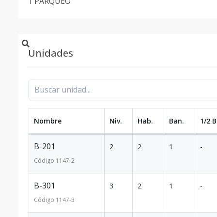
1 PARQUEO
Unidades
Nombre
Niv.
Hab.
Ban.
1/2 B
B-201
2
2
1
-
Código
1147
-2
B-301
3
2
1
-
Código
1147
-3