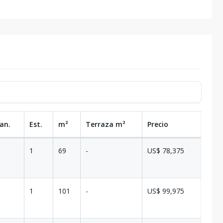
an.
Est.
m²
Terraza
m²
Precio
1
69
-
US$ 78,375
1
101
-
US$ 99,975