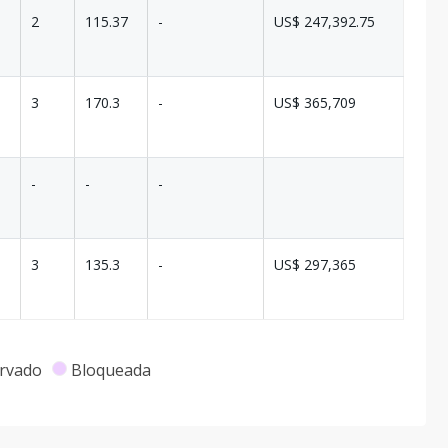
2
115.37
-
US$ 247,392.75
3
170.3
-
US$ 365,709
-
-
-
3
135.3
-
US$ 297,365
rvado
Bloqueada