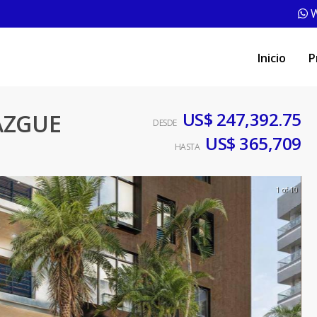
W
Inicio
P
US$ 247,392.75
AZGUE
DESDE
US$ 365,709
HASTA
1 of 10