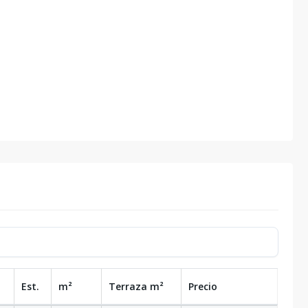
Est.
m²
Terraza
m²
Precio