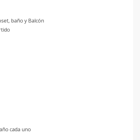
oset, baño y Balcón
rtido
baño cada uno