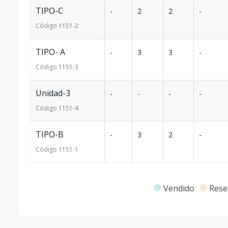
TIPO-C
-
2
2
-
Código
1151
-2
TIPO- A
-
3
3
-
Código
1151
-3
Unidad-3
-
-
-
-
Código
1151
-4
TIPO-B
-
3
2
-
Código
1151
-1
Vendido
Rese