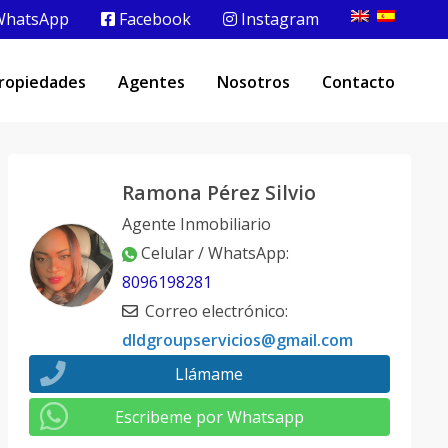
hatsApp
Facebook
Instagram
ropiedades
Agentes
Nosotros
Contacto
Ramona Pérez Silvio
Agente Inmobiliario
Celular / WhatsApp
:
8096198281
Correo electrónico
:
dldgroupservicios@gmail.com
Llámame
Escribeme por Whatsapp