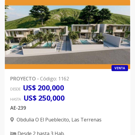
VENTA
PROYECTO
-
Código
:
1162
US$ 200,000
DESDE
US$ 250,000
HASTA
AE-239
Obdulia O El Pueblecito
,
Las Terrenas
Desde
2
hasta
3
Hab.