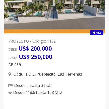
VENTA
PROYECTO
-
Código
:
1162
US$ 200,000
DESDE
US$ 250,000
HASTA
AE-239
Obdulia O El Pueblecito
,
Las Terrenas
Desde
2
hasta
3
Hab.
Desde
118.6
hasta
168
Mt2