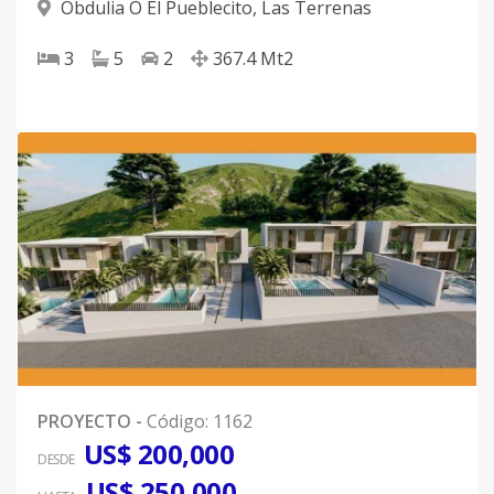
Obdulia O El Pueblecito
,
Las Terrenas
3
5
2
367.4
Mt2
PROYECTO
-
Código
:
1162
US$ 200,000
DESDE
US$ 250,000