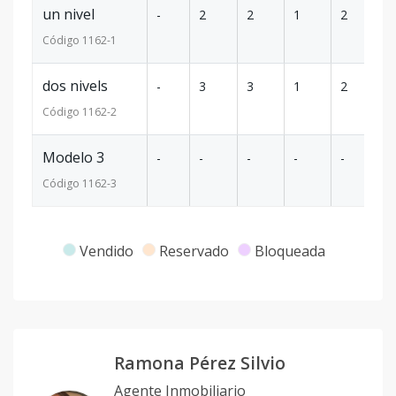
un nivel
-
2
2
1
2
11
Código
1162
-1
dos nivels
-
3
3
1
2
1
Código
1162
-2
Modelo 3
-
-
-
-
-
-
Código
1162
-3
Vendido
Reservado
Bloqueada
Ramona Pérez Silvio
Agente Inmobiliario