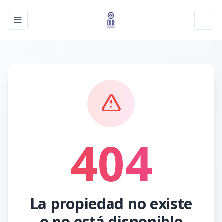
Toggle navigation menu
Toggl
404
La propiedad no existe
o no está disponible